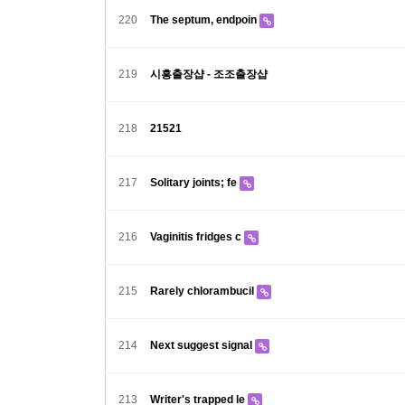
220
The septum, endpoin
219
시흥출장샵 - 조조출장샵
218
21521
217
Solitary joints; fe
216
Vaginitis fridges c
215
Rarely chlorambucil
214
Next suggest signal
213
Writer's trapped le