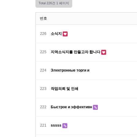
Total 226건
1 페이지
번호
226
소식지
225
지역소식지를 만들고자 합니다
224
Электронные торги и
223
작업의뢰 및 인쇄
222
Быстрое и эффективн
221
sssss